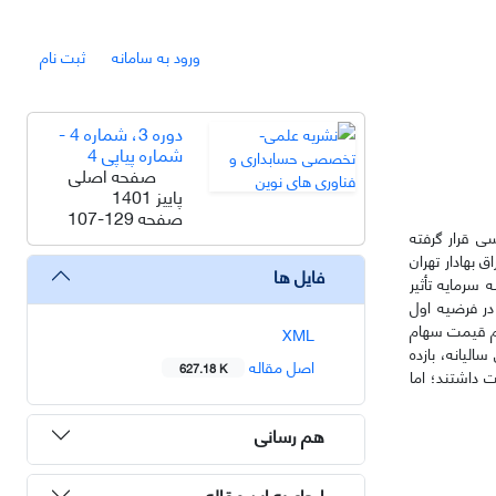
ورود به سامانه
ثبت نام
دوره 3، شماره 4 -
شماره پیاپی 4
صفحه اصلی
پاییز 1401
صفحه
107-129
کت‌های پذیرفته شده در بورس اوراق بهادار تهران طی سال‌های 1396 تا 1400 مورد بررسی قرار گرفته
بهادار تهران
فایل ها
زینه سرمایه تأثیر
در فرضیه اول
یتم قیمت سهام
XML
لیانه، بازده
اصل مقاله
627.18 K
ت داشتند؛ اما
هم رسانی
ارجاع به این مقاله